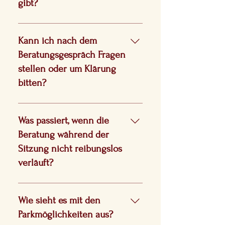
gibt?
Handlung nicht durchführen.
Sollte ich keine Antwort erhalten,
werde ich nicht teilnehmen und
Kann ich nach dem
der gezahlte Betrag wird
Beratungsgespräch Fragen
zurückerstattet.
stellen oder um Klärung
bitten?
Nein – ich werde nach der
Konsultation keine weiteren
Was passiert, wenn die
Fragen mehr beantworten.
Beratung während der
Sitzung nicht reibungslos
verläuft?
Falls es zu Problemen im
Arbeitsablauf kommt, kann ich
Wie sieht es mit den
den Termin absagen.
Parkmöglichkeiten aus?