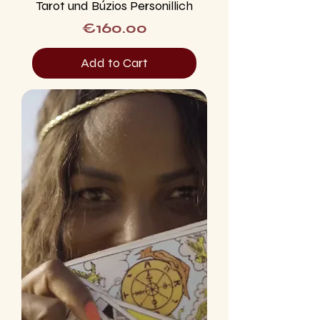
Tarot und Búzios Personillich
Price
€160.00
Add to Cart