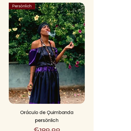
Persönlich
Oráculo de Quimbanda
persönlich
Price
€190.00