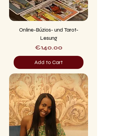
Online-Búzios- und Tarot-
Lesung
Price
€140.00
Add to Cart